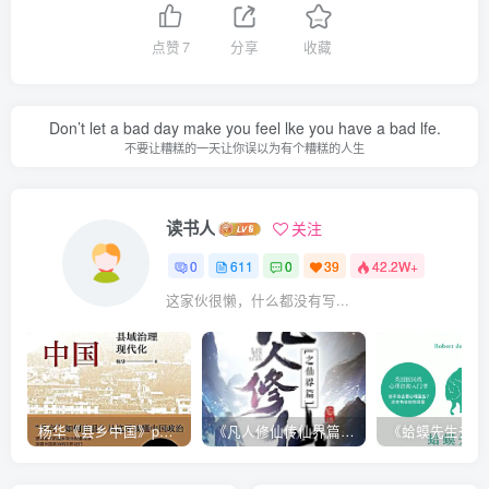
点赞
7
分享
收藏
Don’t let a bad day make you feel lke you have a bad lfe.
不要让糟糕的一天让你误以为有个糟糕的人生
读书人
关注
0
611
0
39
42.2W+
这家伙很懒，什么都没有写...
杨华《县乡中国》pdf电子书下载
《凡人修仙传仙界篇 》忘语著|(epub+mobi+pdf)电子书下载