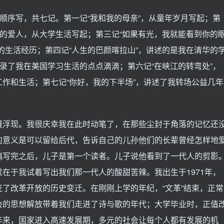
间顺序写，共七记。第一记“我和我的母亲”，从童年岁月写起；第
我的爱人，从大学生活写起；第三记“如果有光，我就能看到你的
的生活经历；第四记“人生的巴颜喀拉山”，讲述的是我在清华的
记录了我在美国学习生活的点点滴滴；第六记“在峡江的转弯处”，
作和生活；第七记“你好，我的下半场”，讲述了我转场公益几年
。
慢浮现。我很庆幸我在此时动笔了，在那些尘封于角落的记忆还
的意义是可以留给后代，告诉自己的儿孙他们的长辈曾经怎样地
稿写完之后，儿子是第一个读者。儿子说他看到了一代人的剪影
在于我试着写出我们那一代人的酸甜苦辣。我出生于1971年，
了改革开放的历史变迁。在刚刚上学的年纪，“文革”结束，正常
会的思想解放带着我们走进了诗与歌的年代；大学毕业时，正值
年来，国家进入高速发展期，多元的社会让每个人都有发展的机