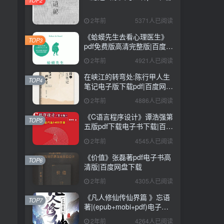
2年前
5371人已阅读
《蛤蟆先生去看心理医生》
TOP3
pdf免费版高清完整版|百度网
盘下载
2年前
4921人已阅读
在峡江的转弯处:陈行甲人生
TOP4
笔记电子版下载pdf|百度网盘
下载
2年前
4886人已阅读
《C语言程序设计》谭浩强第
TOP5
五版pdf下载电子书下载|百度
网盘下载
2年前
4545人已阅读
《价值》张磊著pdf电子书高
TOP6
清版|百度网盘下载
2年前
4305人已阅读
《凡人修仙传仙界篇 》忘语
TOP7
著|(epub+mobi+pdf)电子书
下载
2年前
4264人已阅读