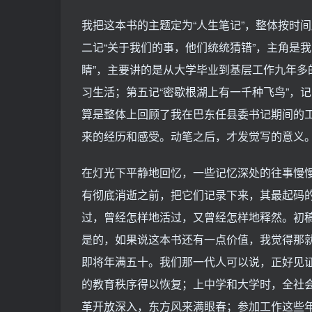
我把这本书的主题定为“人生笔记”，整体按时
二记“关于我们的事，他们统统猜错”，主角是
睛”，主要讲的是从大学毕业到基层工作九年多
习生活；第五记“密歇根湖上有一千种飞鸟”，
算是整体上回顾了我在巴东任县委书记期间的工
来的经历和感受。动笔之后，才发觉写的意义
在灯光下平静地回忆，一些记忆深处的往事慢
有彻底消逝之前，把它们记录下来，其最起码
过，曾经怎样地活过，又曾经怎样地释然。初
是的，如果说这本书还有一点价值，我觉得那就
即将年满五十。我们那一代人可以说，正好见证
的教育秩序得以恢复；上中学和大学时，全社
革开放深入，东方风来满眼春；参加工作这些