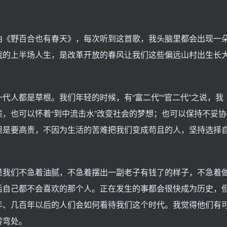
曲《野百合也有春天》，每次听到这首歌，我头脑里都会出现一
我的上半场人生，是改革开放的春风让我们这些偏远山村出生长
代人都是草根。我们年轻的时候，有“富二代”“官二代”之说，我
，也可以怀着“到中流击水”改变社会的梦想；也可以保持不妥协
但是要高贵，不因为生活的苦难把我们变成苟且的人，坚持选择
是我们不急着油腻，不急着摆出一副老子有钱了的样子，不急着
后自己都不会喜欢的那个人。正在发生的事都会很快成为历史，
年、几百年以后的人们会如何看待我们这个时代。我觉得他们有
转弯处。