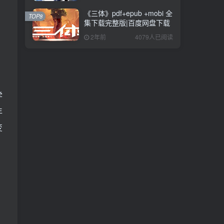
《三体》pdf+epub +mobi 全
TOP8
集下载完整版|百度网盘下载
2年前
4079人已阅读
学
年
变