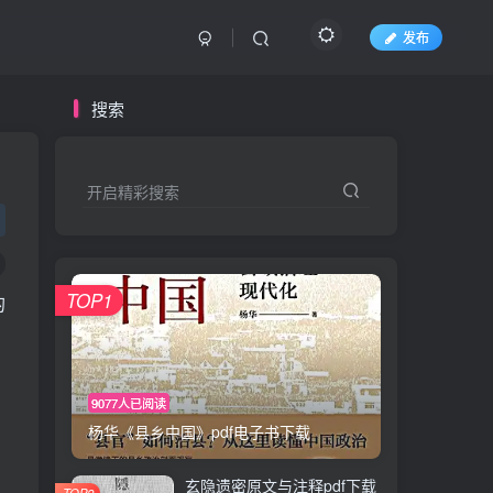
发布
搜索
开启精彩搜索
TOP1
的
9077人已阅读
杨华《县乡中国》pdf电子书下载
玄隐遗密原文与注释pdf下载
TOP2