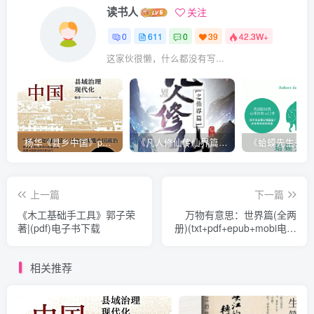
读书人
关注
0
611
0
39
42.3W+
这家伙很懒，什么都没有写...
杨华《县乡中国》pdf电子书下载
《凡人修仙传仙界篇 》忘语著|(epub+mobi+pdf)电子书下载
上一篇
下一篇
《木工基础手工具》郭子荣
万物有意思：世界篇(全两
著|(pdf)电子书下载
册)(txt+pdf+epub+mobi电子
书下载)|百度网盘下载
相关推荐