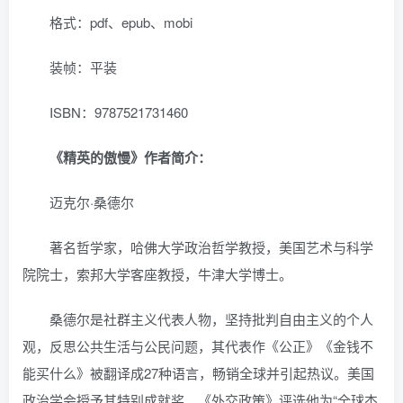
格式：pdf、epub、mobi
装帧：平装
ISBN：9787521731460
《精英的傲慢》作者简介：
迈克尔·桑德尔
著名哲学家，哈佛大学政治哲学教授，美国艺术与科学
院院士，索邦大学客座教授，牛津大学博士。
桑德尔是社群主义代表人物，坚持批判自由主义的个人
观，反思公共生活与公民问题，其代表作《公正》《金钱不
能买什么》被翻译成27种语言，畅销全球并引起热议。美国
政治学会授予其特别成就奖，《外交政策》评选他为“全球杰