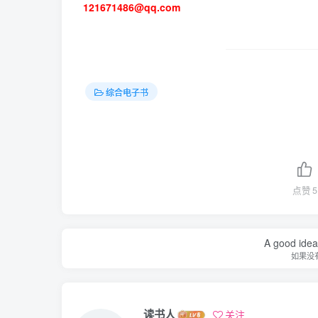
121671486@qq.com
综合电子书
点赞
5
A good idea 
如果没
读书人
关注