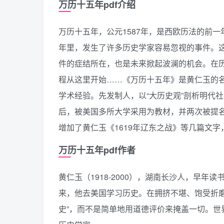
万历十五年pdf介绍
万历十五年，公元1587年，是西欧历法的前
年里，发生了许多历史学家容易忽视的事件。
件的症结所在，也是未来掀起波澜的机会。在
程从这里开始……《万历十五年》是黄仁玉的
学术经验。先发制人，以“大历史观”剖析明代
后，被美国多所大学采用为教材，并两次被提
增加了黄仁玉《1619年辽东之战》等几篇文字
万历十五年pdf作者
黄仁玉（1918-2000），湖南长沙人，早
来，他去美国学习历史。在拥挤不堪、饱受折
史”，而不是简单地用道德评价来掩盖一切。