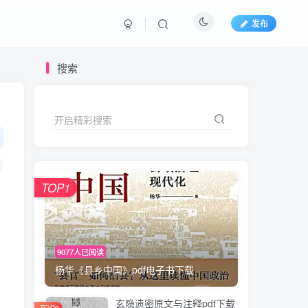
发布
搜索
开启精彩搜索
TOP1
9077人已阅读
杨华《县乡中国》pdf电子书下载
玄隐遗密原文与注释pdf下载
TOP2