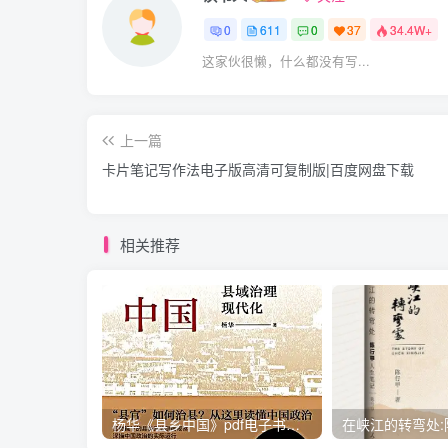
0
611
0
37
34.4W+
这家伙很懒，什么都没有写...
上一篇
卡片笔记写作法电子版高清可复制版|百度网盘下载
相关推荐
杨华《县乡中国》pdf电子书下载