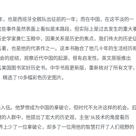
一年，也是西班牙全舰队出征前的一年；而在中国，在这平淡的一
这些事件虽然表面上看似是末路段，但实际上是过去发生的重大
历史学家黄仁玉眼中，因果关系是历史的焦点，我们伟大的历史
名著，也是他的代表作之一。这本书融合了他几十年的生活经历
社会的症结，观察近代中国的起源，很有启发性。英文原版推出
名美国图书奖好历史书。中华书局更新版，重新核对了所有文字
，精选了10多幅彩色历史图片。
年读书入伍。他梦想成为中国的拿破仑，但时代不允许这样的机会。
磨的人群中，他提出了宏大的历史观，主张“从技术的角度看历
世界上少了一位拿破仑，却多了一位用他的智慧打开了人们视野的