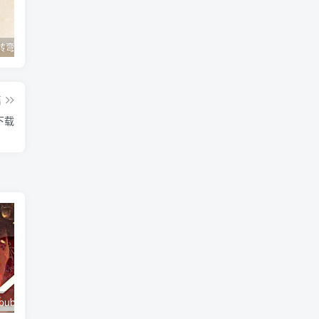
在峡江的转弯处:陈行甲人生笔记电子版下载pdf|百度网盘下载
《C语言程序设计》谭浩强第五版pdf下载电子书下载|百度网盘下载
《价值》张磊著pdf电子书高清版|百度网盘下载
篇
下载
《三体》pdf+epub +mobi 全集下载完整版|百度网盘下载
《数学分析第五版上册》PDF电子版课本免费版|百度网盘下载