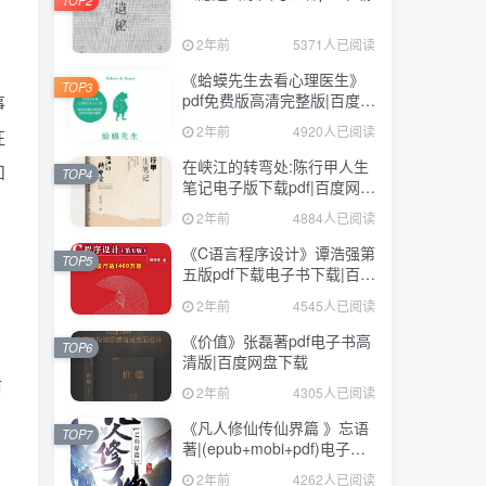
2年前
5371人已阅读
《蛤蟆先生去看心理医生》
TOP3
pdf免费版高清完整版|百度网
事
盘下载
2年前
4920人已阅读
征
在峡江的转弯处:陈行甲人生
和
TOP4
笔记电子版下载pdf|百度网盘
下载
2年前
4884人已阅读
，
《C语言程序设计》谭浩强第
TOP5
五版pdf下载电子书下载|百度
网盘下载
2年前
4545人已阅读
《价值》张磊著pdf电子书高
TOP6
清版|百度网盘下载
后
2年前
4305人已阅读
《凡人修仙传仙界篇 》忘语
TOP7
著|(epub+mobi+pdf)电子书
下载
2年前
4262人已阅读