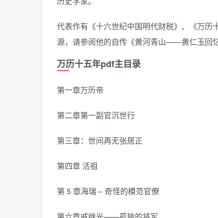
历史学家。
代表作有《十六世纪中国明代财税》、《万历
源，请参阅他的自传《黄河青山——黄仁玉回
万历十五年pdf主目录
第一章万历帝
第二章第一副官沉世行
第三章：世间再无张居正
第四章 活祖
第 5 章海瑞 – 奇怪的模范官僚
第六章戚继光——孤独的将军