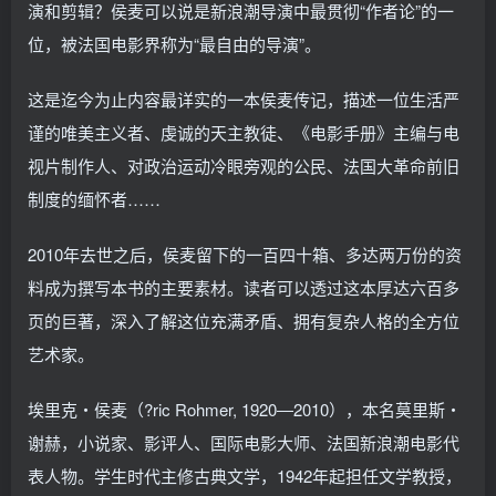
演和剪辑？侯麦可以说是新浪潮导演中最贯彻“作者论”的一
位，被法国电影界称为“最自由的导演”。
这是迄今为止内容最详实的一本侯麦传记，描述一位生活严
谨的唯美主义者、虔诚的天主教徒、《电影手册》主编与电
视片制作人、对政治运动冷眼旁观的公民、法国大革命前旧
制度的缅怀者……
2010年去世之后，侯麦留下的一百四十箱、多达两万份的资
料成为撰写本书的主要素材。读者可以透过这本厚达六百多
页的巨著，深入了解这位充满矛盾、拥有复杂人格的全方位
艺术家。
埃里克・侯麦（?ric Rohmer, 1920―2010），本名莫里斯・
谢赫，小说家、影评人、国际电影大师、法国新浪潮电影代
表人物。学生时代主修古典文学，1942年起担任文学教授，