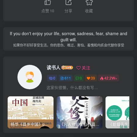
点赞
10
分享
收藏
If you don't enjoy your life, sorrow, sadness, fear, shame and
guilt will.
如果你不好好享受生活，你的悲伤、难过、害怕、羞愧和内疚会代替你享受
读书人
关注
0
611
0
39
42.2W+
这家伙很懒，什么都没有写...
杨华《县乡中国》pdf电子书下载
《凡人修仙传仙界篇 》忘语著|(epub+mobi+pdf)电子书下载