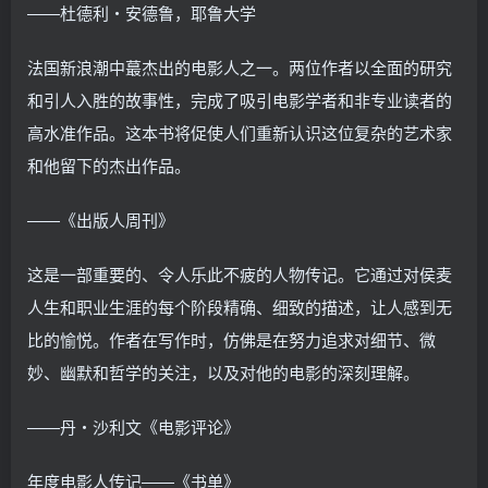
――杜德利・安德鲁，耶鲁大学
法国新浪潮中蕞杰出的电影人之一。两位作者以全面的研究
和引人入胜的故事性，完成了吸引电影学者和非专业读者的
高水准作品。这本书将促使人们重新认识这位复杂的艺术家
和他留下的杰出作品。
――《出版人周刊》
这是一部重要的、令人乐此不疲的人物传记。它通过对侯麦
人生和职业生涯的每个阶段精确、细致的描述，让人感到无
比的愉悦。作者在写作时，仿佛是在努力追求对细节、微
妙、幽默和哲学的关注，以及对他的电影的深刻理解。
――丹・沙利文《电影评论》
年度电影人传记――《书单》