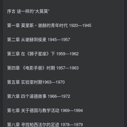
序言 谜一样的“大莫莫”
第一章 莫里斯・谢赫的青年时代 1920―1945
第二章 从谢赫到侯麦 1945―1957
第三章 在《狮子星座》下 1959―1962
第四章 《电影手册》时期 1957―1963
第五章 实验室时期1963―1970
第六章 四个道德故事 1966―1972
第七章 关于德国与教学活动 1969―1994
第八章 寻找帕西法尔的足迹 1978―1979