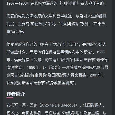
1957―1963年在影响力深远的《电影手册》杂志担任主编。
侯麦的电影充满浓厚的文学和哲学味道，以及对人生的细微
捕捉，主要有“道德故事”系列、“喜剧与谚语”系列、“四季故
事”系列等。
侯麦曾形容自己的电影在于“思想而非动作”，关切的“不是人
们做些什么，而是他们在做这些事情时心中的想法”。1983
年，侯麦凭借《沙滩上的宝莲》获得柏林国际电影节“最佳导
演银熊奖”；1986年，以《绿光》一片获威尼斯国际电影节最
高荣誉“最佳影片金狮奖”及国际影评人费比西奖；2001年，
获颁威尼斯国际电影节“终身成就金狮奖”。
作者简介
安托万・德・巴克（Antoine De Baecque），法国影评人，
艺术史、电影史学者，曾任法国《电影手册》杂志主编、法