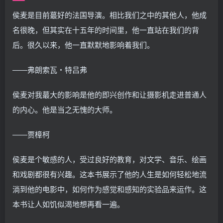
侯麦是目前蕞好的法国导演。相比我们之中的其他人，他成
名很晚，但其实在十五年的时间里，他一直站在我们的背
后。很久以来，他一直默默地影响着我们。
――弗朗索瓦・特吕弗
侯麦对我蕞大的影响是他的即兴创作和让摄影机走进普通人
的内心。他是当之无愧的大师。
――贾樟柯
侯麦是个敏感的人，受过良好的教育，对文学、音乐、绘画
和戏剧都很有兴趣。这本书展示了他的人生是如何轻松地流
淌到他的电影中，如何作为感觉和感知的实验品来运作。这
本书让人如饥似渴地想再看一遍。