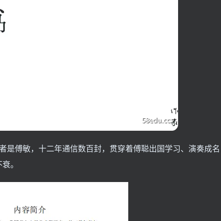
者是傅敏，十二年通信数百封，贯穿着傅聪出国学习、演奏成名
不衰。