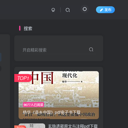
发布
搜索
开启精彩搜索
TOP1
9077人已阅读
杨华《县乡中国》pdf电子书下载
玄隐遗密原文与注释pdf下载
TOP2