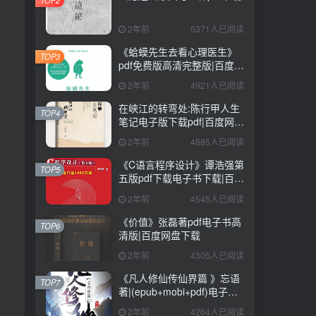
2年前
5371人已阅读
《蛤蟆先生去看心理医生》
TOP3
pdf免费版高清完整版|百度网
盘下载
2年前
4921人已阅读
在峡江的转弯处:陈行甲人生
TOP4
笔记电子版下载pdf|百度网盘
下载
2年前
4885人已阅读
《C语言程序设计》谭浩强第
TOP5
五版pdf下载电子书下载|百度
网盘下载
2年前
4545人已阅读
《价值》张磊著pdf电子书高
TOP6
清版|百度网盘下载
2年前
4305人已阅读
《凡人修仙传仙界篇 》忘语
TOP7
著|(epub+mobi+pdf)电子书
下载
2年前
4264人已阅读