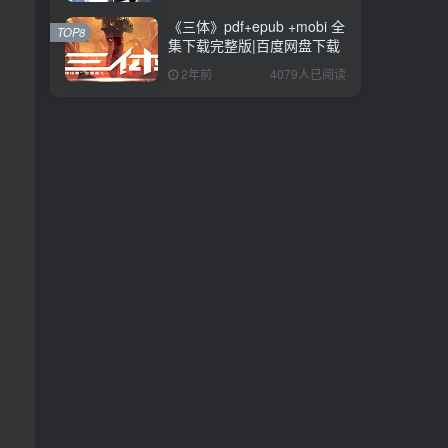
《三体》pdf+epub +mobi 全
TOP8
集下载完整版|百度网盘下载
2年前
4079人已阅读