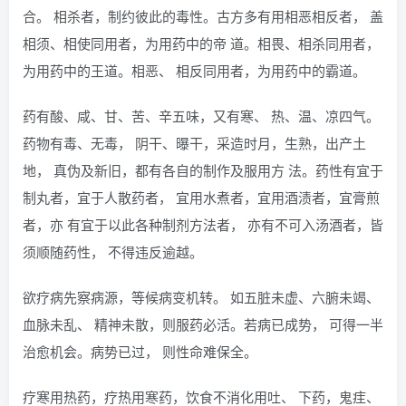
合。 相杀者，制约彼此的毒性。古方多有用相恶相反者， 盖
相须、相使同用者，为用药中的帝 道。相畏、相杀同用者，
为用药中的王道。相恶、 相反同用者，为用药中的霸道。
药有酸、咸、甘、苦、辛五味，又有寒、 热、温、凉四气。
药物有毒、无毒， 阴干、曝干，采造时月，生熟，出产土
地， 真伪及新旧，都有各自的制作及服用方 法。药性有宜于
制丸者，宜于人散药者， 宜用水煮者，宜用酒渍者，宜膏煎
者，亦 有宜于以此各种制剂方法者， 亦有不可入汤酒者，皆
须顺随药性， 不得违反逾越。
欲疗病先察病源，等候病变机转。 如五脏未虚、六腑未竭、
血脉未乱、 精神未散，则服药必活。若病已成势， 可得一半
治愈机会。病势已过， 则性命难保全。
疗寒用热药，疗热用寒药，饮食不消化用吐、 下药，鬼疰、