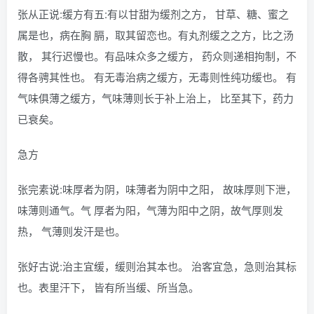
张从正说:缓方有五:有以甘甜为缓剂之方， 甘草、糖、蜜之
属是也，病在胸 膈，取其留恋也。有丸剂缓之之方，比之汤
散， 其行迟慢也。有品味众多之缓方， 药众则递相拘制，不
得各骋其性也。 有无毒治病之缓方，无毒则性纯功缓也。 有
气味俱薄之缓方，气味薄则长于补上治上， 比至其下，药力
已衰矣。
急方
张完素说:味厚者为阴，味薄者为阴中之阳， 故味厚则下泄，
味薄则通气。气 厚者为阳，气薄为阳中之阴，故气厚则发
热， 气薄则发汗是也。
张好古说:治主宜缓，缓则治其本也。 治客宜急，急则治其标
也。表里汗下， 皆有所当缓、所当急。