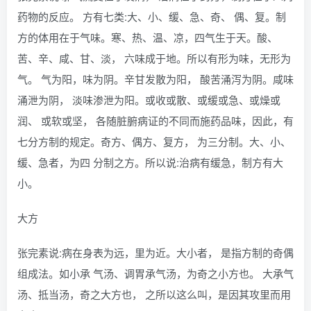
药物的反应。 方有七类:大、小、缓、急、奇、 偶、复。制
方的体用在于气味。寒、热、温、凉，四气生于天。酸、
苦、辛、咸、甘、淡， 六味成于地。所以有形为味，无形为
气。 气为阳，味为阴。辛甘发散为阳， 酸苦涌泻为阴。咸味
涌泄为阴， 淡味渗泄为阳。或收或散、或缓或急、或燥或
润、 或软或坚， 各随脏腑病证的不同而施药品味，因此，有
七分方制的规定。奇方、偶方、复方， 为三分制。大、小、
缓、急者，为四 分制之方。所以说:治病有缓急，制方有大
小。
大方
张完素说:病在身表为远，里为近。大小者， 是指方制的奇偶
组成法。如小承 气汤、调胃承气汤，为奇之小方也。 大承气
汤、抵当汤，奇之大方也， 之所以这么叫，是因其攻里而用