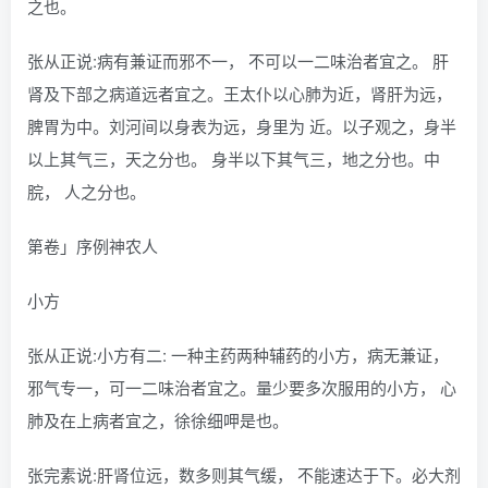
之也。
张从正说:病有兼证而邪不一， 不可以一二味治者宜之。 肝
肾及下部之病道远者宜之。王太仆以心肺为近，肾肝为远，
脾胃为中。刘河间以身表为远，身里为 近。以子观之，身半
以上其气三，天之分也。 身半以下其气三，地之分也。中
脘， 人之分也。
第卷」序例神农人
小方
张从正说:小方有二: 一种主药两种辅药的小方，病无兼证，
邪气专一，可一二味治者宜之。量少要多次服用的小方， 心
肺及在上病者宜之，徐徐细呷是也。
张完素说:肝肾位远，数多则其气缓， 不能速达于下。必大剂