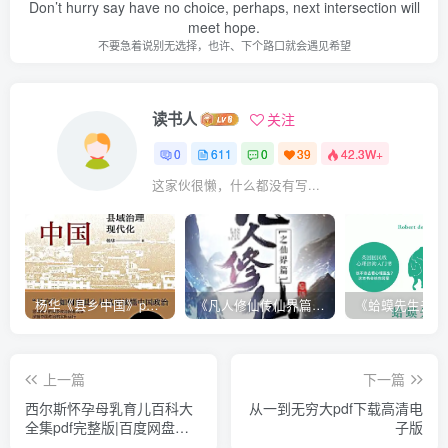
Don’t hurry say have no choice, perhaps, next intersection will
meet hope.
不要急着说别无选择，也许、下个路口就会遇见希望
读书人
关注
0
611
0
39
42.3W+
这家伙很懒，什么都没有写...
杨华《县乡中国》pdf电子书下载
《凡人修仙传仙界篇 》忘语著|(epub+mobi+pdf)电子书下载
上一篇
下一篇
西尔斯怀孕母乳育儿百科大
从一到无穷大pdf下载高清电
全集pdf完整版|百度网盘下
子版
载