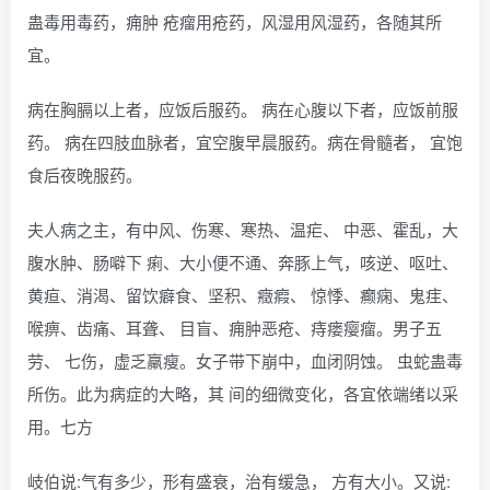
蛊毒用毒药，痈肿 疮瘤用疮药，风湿用风湿药，各随其所
宜。
病在胸膈以上者，应饭后服药。 病在心腹以下者，应饭前服
药。 病在四肢血脉者，宜空腹早晨服药。病在骨髓者， 宜饱
食后夜晚服药。
夫人病之主，有中风、伤寒、寒热、温疟、 中恶、霍乱，大
腹水肿、肠噼下 痢、大小便不通、奔豚上气，咳逆、呕吐、
黄疸、消渴、留饮癖食、坚积、癥瘕、 惊悸、癫痫、鬼疰、
喉痹、齿痛、耳聋、 目盲、痈肿恶疮、痔瘘瘿瘤。男子五
劳、 七伤，虚乏羸瘦。女子带下崩中，血闭阴蚀。 虫蛇蛊毒
所伤。此为病症的大略，其 间的细微变化，各宜依端绪以采
用。七方
岐伯说:气有多少，形有盛衰，治有缓急， 方有大小。又说: