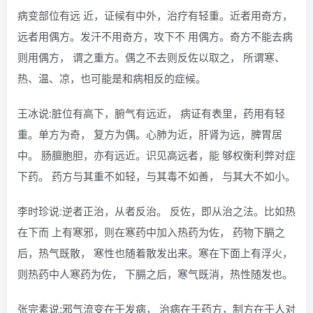
病变部位有远 近，证候有中外，治疗有轻重。近者用奇方，
远者用偶方。发汗不用奇方，攻下不 用偶方。奇方不能去病
则用偶方， 谓之重方。偶之不去则反佐以取之， 所谓寒、
热、温、凉，也可能是和病相反的症候。
王冰说:脏位有高下，腑气有远近， 病证有表里，药用有轻
重。单方为奇， 复方为偶。心肺为近，肝肾为远，脾胃居
中。 肠膻胞胆，亦有远近。识见高远者，能 够权衡利弊对症
下药。 药方与其重不如轻，与其毒不如善， 与其大不如小。
李时珍说:逆者正治，从者反治。 反佐，即从治之法。比如热
在下而 上有寒邪，则在寒药中加入热药为佐， 药物下膈之
后，热气既散， 寒性也随着散发出来。寒在下面上有浮火，
则热药中人寒药为佐， 下膈之后，寒气既消，热性随发也。
张完素说:邪气流变在于发病， 治病在于药方，制方在于人对