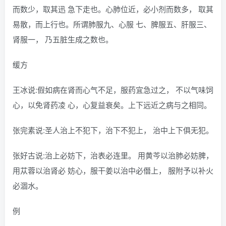
而数少，取其迅 急下走也。心肺位近，必小剂而数多， 取其
易散，而上行也。所谓肺服九、心服 七、脾服五、肝服三、
肾服一， 乃五脏生成之数也。
缓方
王冰说:假如病在肾而心气不足，服药宜急过之， 不以气味饲
心，以免肾药凌 心，心复益衰矣。上下远近之病与之相同。
张完素说:圣人治上不犯下，治下不犯上， 治中上下俱无犯。
张好古说:治上必妨下，治表必连里。 用黄芩以治肺必妨脾，
用苁蓉以治肾必 妨心，服干姜以治中必僭上， 服附予以补火
必涸水。
例