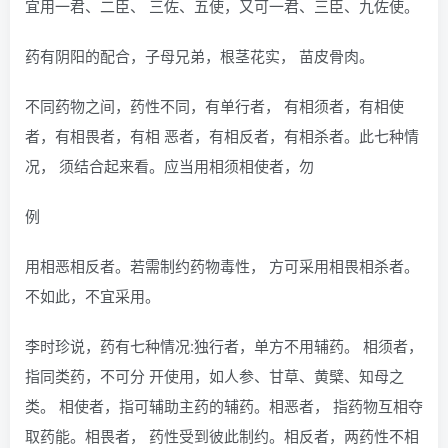
宜用一君、二臣、 三佐、五使，又可一君、三臣、九佐使。
药有阴阳的配合，子母兄弟，根茎花实， 苗皮骨肉。
不同药物之间，药性不同，有单行者， 有相须者，有相使
者，有相畏者，有相 恶者，有相反者，有相杀者。此七种情
况， 须结合起来看。应当用相须相使者，勿
例
用相恶相反者。若需制约药物毒性， 方可采用相畏相杀者。
不如此，不宜采用。
李时珍说，药有七种情况:独行者，单方不用辅药。 相须者，
指同类药，不可分 开使用，如人参、甘草、黄檗、知母之
类。 相使者，指可辅助主药的辅药。相恶者， 指药物互相夺
取药能。相畏者， 药性受到彼此制约。相反者，两药性不相